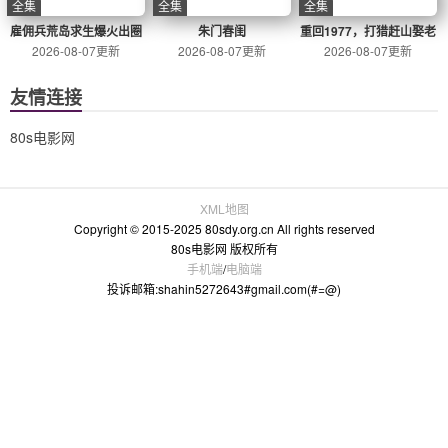
熊出没：重返地球
动画/冒险 - 2025
评分: 8.1
热播电视剧